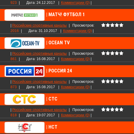
923
|
Дата:
24.12.2017
|
Комментарии (0)
|
|
МАТЧ! ФУТБОЛ 1
|
Российские спортивные каналы
|
Просмотров:
2016
|
Дата:
31.10.2017
|
Комментарии (0)
|
|
OCEAN TV
|
Российские спортивные каналы
|
Просмотров:
861
|
Дата:
16.08.2017
|
Комментарии (0)
|
|
РОССИЯ 24
|
Российские спортивные каналы
|
Просмотров:
873
|
Дата:
16.08.2017
|
Комментарии (0)
|
|
СТС
|
Российские спортивные каналы
|
Просмотров:
818
|
Дата:
19.07.2017
|
Комментарии (0)
|
|
НСТ