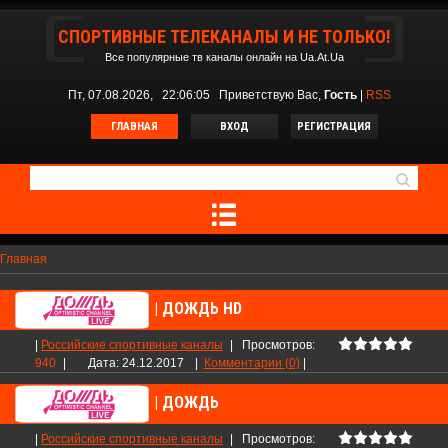
СПОРТИВНЫЕ ТЕЛЕКАНАЛЫ И НЕ ТОЛЬКО!
Все популярные тв каналы онлайн на Ua.At.Ua
Пт, 07.08.2026, 22:06:05
Приветствую Вас
,
Гость
|
RSS
ГЛАВНАЯ
ВХОД
РЕГИСТРАЦИЯ
Главная
|
ДОЖДЬ HD
|
Российские спортивные каналы
|
Просмотров:
940
|
Дата:
24.12.2017
|
Комментарии (0)
|
|
ДОЖДЬ
|
Российские спортивные каналы
|
Просмотров: